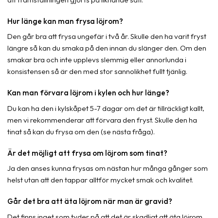
Hur länge kan man frysa löjrom?
Den går bra att frysa ungefär i två år. Skulle den ha varit fryst
längre så kan du smaka på den innan du slänger den. Om den
smakar bra och inte upplevs slemmig eller annorlunda i
konsistensen så är den med stor sannolikhet fullt tjänlig.
Kan man förvara löjrom i kylen och hur länge?
Du kan ha den i kylskåpet 5-7 dagar om det är tillräckligt kallt,
men vi rekommenderar att förvara den fryst. Skulle den ha
tinat så kan du frysa om den (se nästa fråga).
Är det möjligt att frysa om löjrom som tinat?
Ja den anses kunna frysas om nästan hur många gånger som
helst utan att den tappar alltför mycket smak och kvalitet.
Går det bra att äta löjrom när man är gravid?
Det finns inget som tyder på att det är skadligt att äta löjrom