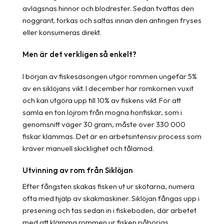
avlägsnas hinnor och blodrester. Sedan tvättas den
noggrant, torkas och saltas innan den antingen fryses
eller konsumeras direkt.
Men är det verkligen så enkelt?
I början av fiskesäsongen utgör rommen ungefär 5%
av en siklöjans vikt. I december har romkornen vuxit
och kan utgöra upp till 10% av fiskens vikt. För att
samla en ton löjrom från mogna honfiskar, som i
genomsnitt väger 30 gram, måste över 330 000
fiskar klämmas. Det är en arbetsintensiv process som
kräver manuell skicklighet och tålamod.
Utvinning av rom från Siklöjan
Efter fångsten skakas fisken ut ur skötarna, numera
ofta med hjälp av skakmaskiner. Siklöjan fångas upp i
presening och tas sedan in i fiskeboden, där arbetet
med att klämma rommen ur fisken påbörjas.