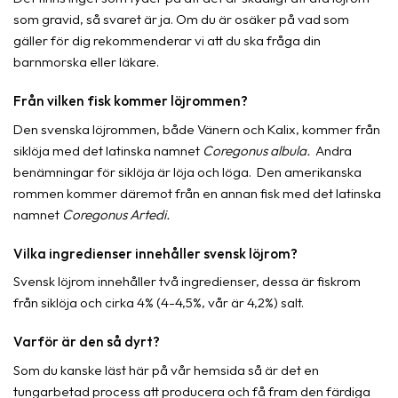
som gravid, så svaret är ja. Om du är osäker på vad som
gäller för dig rekommenderar vi att du ska fråga din
barnmorska eller läkare.
Från vilken fisk kommer löjrommen?
Den svenska löjrommen, både Vänern och Kalix, kommer från
siklöja med det latinska namnet
Coregonus albula.
Andra
benämningar för siklöja är löja och löga. Den amerikanska
rommen kommer däremot från en annan fisk med det latinska
namnet
Coregonus Artedi.
Vilka ingredienser innehåller svensk löjrom?
Svensk löjrom innehåller två ingredienser, dessa är fiskrom
från siklöja och cirka 4% (4-4,5%, vår är 4,2%) salt.
Varför är den så dyrt?
Som du kanske läst här på vår hemsida så är det en
tungarbetad process att producera och få fram den färdiga