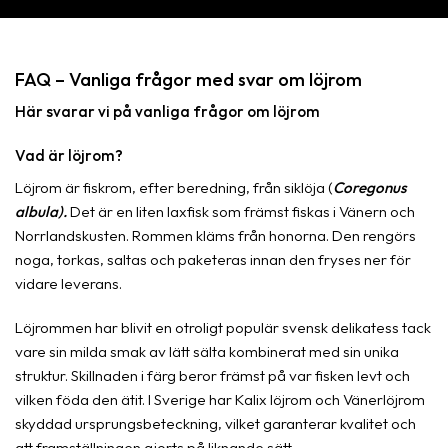
FAQ – Vanliga frågor med svar om löjrom
Här svarar vi på vanliga frågor om löjrom
Vad är löjrom?
Löjrom är fiskrom, efter beredning, från siklöja (
Coregonus
albula).
Det är en liten laxfisk som främst fiskas i Vänern och
Norrlandskusten. Rommen kläms från honorna. Den rengörs
noga, torkas, saltas och paketeras innan den fryses ner för
vidare leverans.
Löjrommen har blivit en otroligt populär svensk delikatess tack
vare sin milda smak av lätt sälta kombinerat med sin unika
struktur. Skillnaden i färg beror främst på var fisken levt och
vilken föda den ätit. I Sverige har Kalix löjrom och Vänerlöjrom
skyddad ursprungsbeteckning, vilket garanterar kvalitet och
att framställningen gjorts på liknande sätt.