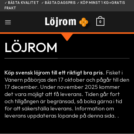
Skip
✓ BÄSTA KVALITET ✓ BÄSTA DAGSPRIS ✓ KÖP MINST 1 KG=GRATIS
FRAKT
to
content
0
LÖJROM
Köp svensk löjrom till ett riktigt bra pris
. Fisket i
Vänern påbörjas den 17 oktober och pågår till den
17 december. Under november 2025 kommer
det vara möjligt att få leverans. Tiden går fort
och tillgången är begränsad, så boka gärna i tid
för att säkerställa leverans. Information om
leverans uppdateras löpande på
denna sida
. .