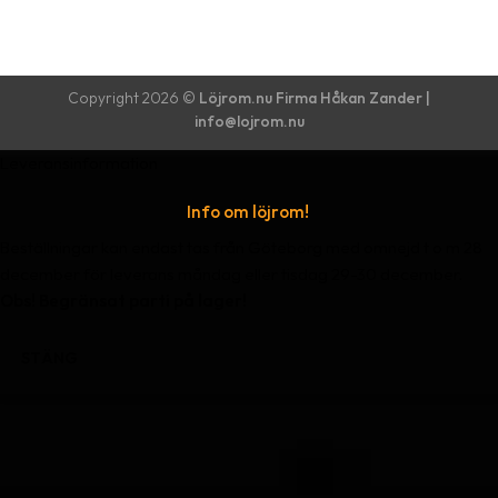
Copyright 2026 ©
Löjrom.nu Firma Håkan Zander |
info@lojrom.nu
Leveransinformation
Info om löjrom!
Beställningar kan endast tas från Göteborg med omnejd t o m 28
december för leverans måndag eller tisdag 29-30 december.
Obs! Begränsat parti på lager!
STÄNG