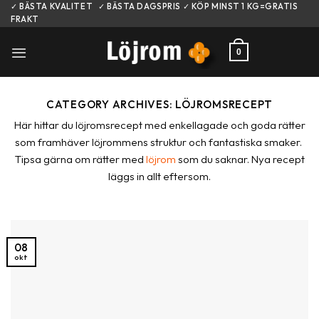
Skip
✓ BÄSTA KVALITET ✓ BÄSTA DAGSPRIS ✓ KÖP MINST 1 KG=GRATIS
FRAKT
to
content
0
CATEGORY ARCHIVES:
LÖJROMSRECEPT
Här hittar du löjromsrecept med enkellagade och goda rätter
som framhäver löjrommens struktur och fantastiska smaker.
Tipsa gärna om rätter med
löjrom
som du saknar. Nya recept
läggs in allt eftersom.
08
okt