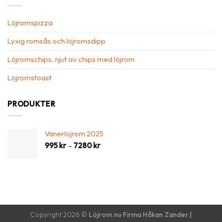
Löjromspizza
Lyxig romsås och löjromsdipp
Löjromschips, njut av chips med löjrom
Löjromstoast
PRODUKTER
Vänerlöjrom 2025
Prisintervall:
995
kr
–
7280
kr
995 kr
till
7280 kr
Copyright 2026 ©
Löjrom.nu Firma Håkan Zander |