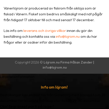
Vänerlöjrom är producerad av fiskrom från siklöja som är
fiskad i Vänern. Fisket som bedrivs småskaligt med nät pågår
från tidigast 17 oktober till och med senast 17 december.
Läs info om
leverans och övriga villkor
innan du gör din
beställning och kontakta oss via
info@lojrom.nu
om du har
frågor eller är osäker inför din beställning.
Copyright 2026 ©
Löjrom.nu Firma Håkan Zander |
info@lojrom.nu
Leveransinformation
Info om löjrom!
Beställningar kan endast tas från Göteborg med omnejd t o m 28
december för leverans måndag eller tisdag 29-30 december.
Obs! Begränsat parti på lager!