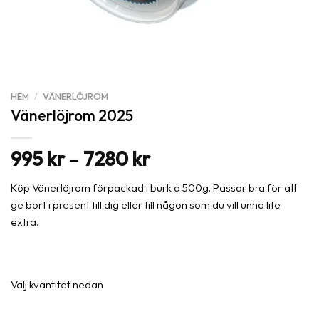
HEM
/
VÄNERLÖJROM
Vänerlöjrom 2025
Prisintervall:
995
kr
–
7280
kr
995 kr
Köp Vänerlöjrom förpackad i burk a 500g. Passar bra för att
till
ge bort i present till dig eller till någon som du vill unna lite
7280 kr
extra.
Välj kvantitet nedan