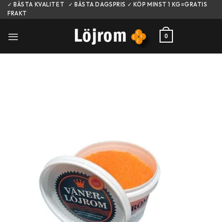
Skip
✓ BÄSTA KVALITET ✓ BÄSTA DAGSPRIS ✓ KÖP MINST 1 KG=GRATIS
FRAKT
to
content
0