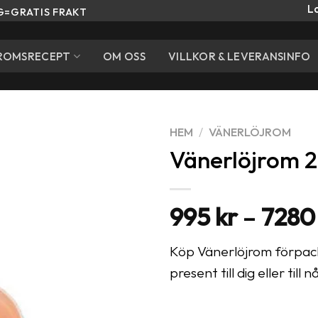
L
G=GRATIS FRAKT
ROMSRECEPT
OM OSS
VILLKOR & LEVERANSINFO
HEM
/
VÄNERLÖJROM
Vänerlöjrom 
995
kr
–
728
Köp Vänerlöjrom förpacka
present till dig eller till