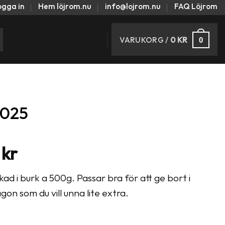
ogga in
Hem löjrom.nu
info@lojrom.nu
FAQ Löjrom
VARUKORG /
0
KR
0
2025
Prisintervall:
0
kr
995 kr
d i burk a 500g. Passar bra för att ge bort i
till
 någon som du vill unna lite extra.
7280 kr