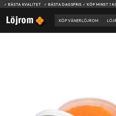
Skip
✓ BÄSTA KVALITET ✓ BÄSTA DAGSPRIS ✓ KÖP MINST 1 K
to
content
KÖP VÄNERLÖJROM
LÖJ