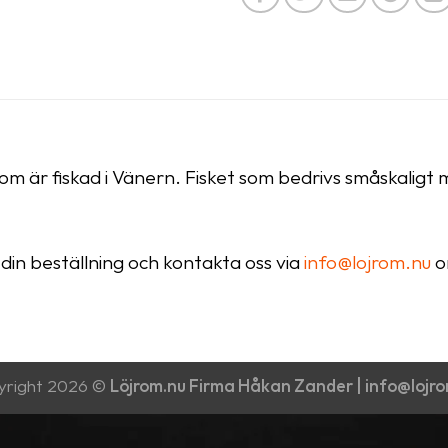
om är fiskad i Vänern. Fisket som bedrivs småskaligt 
din beställning och kontakta oss via
info@lojrom.nu
om
yright 2026 ©
Löjrom.nu Firma Håkan Zander | info@lojr